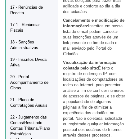
novas soluções para trazer mais
agilidade e conforto ao dia a dia
17 - Renúncias de
dos cidadãos.
Receita
Cancelamento e modificação de
17.1 - Renúncias
informações:
Inscritos em nossa
Fiscais
lista de e-mail podem cancelar
suas inscrições através de um
18 - Sanções
link presente no fim de cada e-
Administrativas
mail enviado pelo Portal do
Cidadão.
19 - Inscritos Dívida
Visualização da informação
Ativa
coletada pelo site:
É feito o
registro de endereços IP, com
20 - Portal
localizações de computadores ou
Acompanhamento de
redes na Internet, para posterior
Obras
análise a fim de conhcer números
de acessos de páginas, e se obter
21 - Plano de
a popularidade de algumas
Contratações Anuais
páginas a fim de otimizar a
experiência dos cidadãos no
22 - Julgamento das
portal. Não é coletada, solicitada
Contas/Resultado
ou registrada qualquer informação
Contas Tribunal/Plano
pessoal dos usuários de Internet
Estratégico
através desses processos.