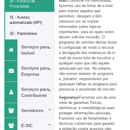
mail:
Conforme foi mencionado,
30 - Política de
fazemos uso de listas de e-mail
Privacidade
para manter aqueles que
permitem, desejam e têm
31 - Acesso
interesse em se manter
automatizado (API)
informados sobre tópicos
importantes, para as quais estes
32 - Patrimônios
devem solicitar inclusão. O
programa do servidor destas listas
Serviços para
é configurado de modo a recusar
Imóvel
a divulgação dos endereços de e-
mail de nossa lista de inscritos a
qualquer outro que não aquele
Serviços para
autorizado por nós. No entanto,
não somos autores do programa
Empresa
e, portanto, responsáveis por
quaisquer falhas no programa para
Serviços para
preservar o anonimato do inscrito.
Contribuinte
Segurança:
Fazemos uso de uma
série de garantias físicas,
eletrônicas e metodológicas para
Servidores
proteger informações pessoais.
Fazemos uso de ferramentas e
técnicas comerciais para garantir
E-SIC
a proteção contra acessos não-