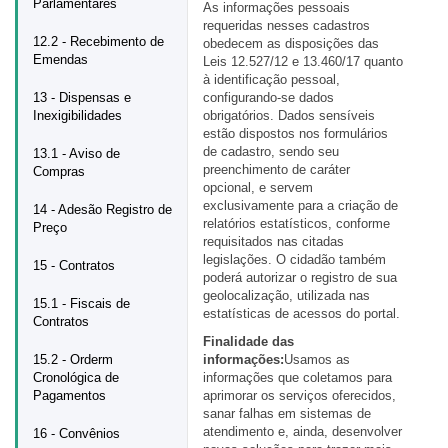
Parlamentares
As informações pessoais
requeridas nesses cadastros
12.2 - Recebimento de
obedecem as disposições das
Emendas
Leis 12.527/12 e 13.460/17 quanto
à identificação pessoal,
13 - Dispensas e
configurando-se dados
Inexigibilidades
obrigatórios. Dados sensíveis
estão dispostos nos formulários
de cadastro, sendo seu
13.1 - Aviso de
preenchimento de caráter
Compras
opcional, e servem
exclusivamente para a criação de
14 - Adesão Registro de
relatórios estatísticos, conforme
Preço
requisitados nas citadas
legislações. O cidadão também
15 - Contratos
poderá autorizar o registro de sua
geolocalização, utilizada nas
15.1 - Fiscais de
estatísticas de acessos do portal.
Contratos
Finalidade das
15.2 - Orderm
informações:
Usamos as
Cronológica de
informações que coletamos para
Pagamentos
aprimorar os serviços oferecidos,
sanar falhas em sistemas de
atendimento e, ainda, desenvolver
16 - Convênios