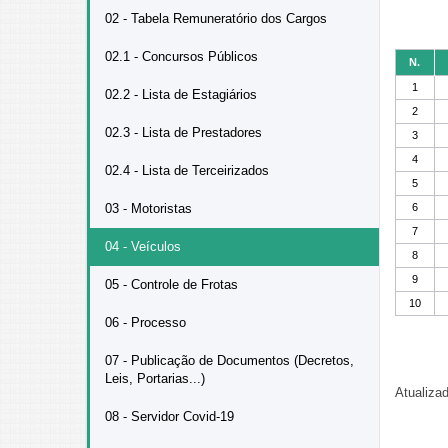
02 - Tabela Remuneratório dos Cargos
02.1 - Concursos Públicos
N.
1
02.2 - Lista de Estagiários
2
02.3 - Lista de Prestadores
3
4
02.4 - Lista de Terceirizados
5
03 - Motoristas
6
7
04 - Veículos
8
9
05 - Controle de Frotas
10
06 - Processo
07 - Publicação de Documentos (Decretos,
Leis, Portarias...)
Atualiza
08 - Servidor Covid-19