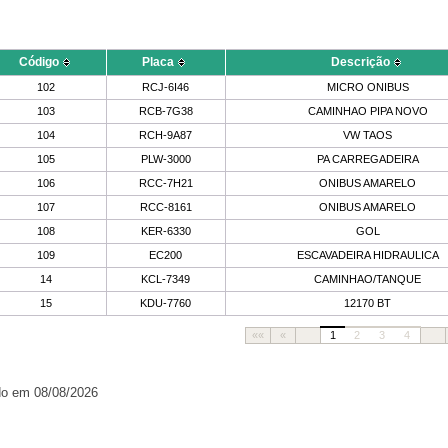
Código
Placa
Descrição
102
RCJ-6I46
MICRO ONIBUS
103
RCB-7G38
CAMINHAO PIPA NOVO
104
RCH-9A87
VW TAOS
105
PLW-3000
PA CARREGADEIRA
106
RCC-7H21
ONIBUS AMARELO
107
RCC-8161
ONIBUS AMARELO
108
KER-6330
GOL
109
EC200
ESCAVADEIRA HIDRAULICA
14
KCL-7349
CAMINHAO/TANQUE
15
KDU-7760
12170 BT
««
«
1
2
3
4
do em 08/08/2026