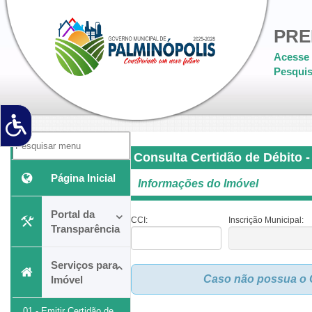
PRE
Acesse 
Pesquis
Consulta Certidão de Débito -
Página Inicial
Informações do Imóvel
Portal da
CCI:
Inscrição Municipal:
Transparência
Serviços para
Caso não possua o C
Imóvel
01 - Emitir Certidão de