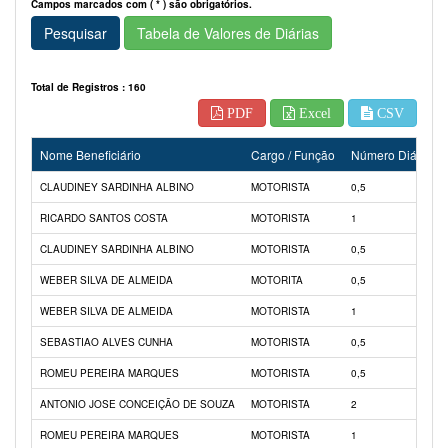
Campos marcados com ( * ) são obrigatórios.
Pesquisar
Tabela de Valores de Diárias
Total de Registros : 160
PDF
Excel
CSV
Nome Beneficiário
Cargo / Função
Número Diárias
CLAUDINEY SARDINHA ALBINO
MOTORISTA
0,5
RICARDO SANTOS COSTA
MOTORISTA
1
CLAUDINEY SARDINHA ALBINO
MOTORISTA
0,5
WEBER SILVA DE ALMEIDA
MOTORITA
0,5
WEBER SILVA DE ALMEIDA
MOTORISTA
1
SEBASTIAO ALVES CUNHA
MOTORISTA
0,5
ROMEU PEREIRA MARQUES
MOTORISTA
0,5
ANTONIO JOSE CONCEIÇÃO DE SOUZA
MOTORISTA
2
ROMEU PEREIRA MARQUES
MOTORISTA
1